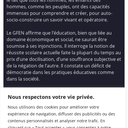
le fait que tous les hommes, les enfants des
hommes, comme les peuples, ont des capacités
immenses pour comprendre et créer, pour auto-
socio-construire un savoir vivant et opératoire.
Le GFEN affirme que l’éducation, bien que liée au
domaine économique et social, ne saurait être
soumise à ses injonctions. Il interroge la notion de
réussite scolaire actuelle faite la plupart du temps au
prix d’une docilisation, d’une souffrance subjective et
de la négation de l’autre. Il constate un déficit de
démocratie dans les pratiques éducatives comme
dans la société.
Siège national : Groupe Français d’Education
Nous respectons votre vie privée.
Nouvelle
14 avenue Spinoza 94200 Ivry Sur Seine
Nous utilisons des cookies pour améliorer votre
01 46 72 53 17 – gfen@gfen.asso.fr
expérience de navigation, diffuser des publicités ou des
contenus personnalisés et analyser notre trafic. En
cliquant sur « Tout accepter », vous consentez à notre