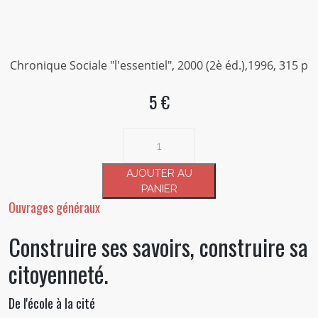
Chronique Sociale "l'essentiel", 2000 (2è éd.),1996, 315 p
5 €
quantité
de
Construire
AJOUTER AU
ses
PANIER
savoirs,
Ouvrages généraux
construire
Construire ses savoirs, construire sa
sa
citoyenneté.
citoyenneté.
De l'école à la cité