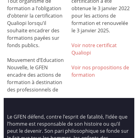
Tout organisme de
certification a été
formation a l’obligation
obtenue le 3 janvier 2022
d’obtenir la certification
pour les actions de
Qualiopi lorsqu’il
formation et renouvelée
souhaite encadrer des
le 3 janvier 2025.
formations payées sur
fonds publics.
Voir notre certificat
Qualiop
i
Mouvement d’Education
Nouvelle, le GFEN
Voir nos propositions de
encadre des actions de
formation
formation à destination
des professionnels de
Le GFEN défend, contre l’esprit de fatalité, l’idée que
l’homme est responsable de son histoire ou qu’il
peut le devenir. Son pari philosophique se fonde sur