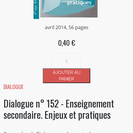
avril 2014, 56 pages
0,40 €
quantité
de
Dialogue
AJOUTER AU
n°
PANIER
152
DIALOGUE
-
Dialogue n° 152 - Enseignement
Enseignement
secondaire.
secondaire. Enjeux et pratiques
Enjeux
et
pratiques