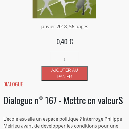
janvier 2018, 56 pages
0,40 €
quantité
de
Dialogue
AJOUTER AU
n°
PANIER
167
DIALOGUE
-
Dialogue n° 167 - Mettre en valeurS
Mettre
en
valeurS
L’école est-elle un espace politique ? Interroge Philippe
Meirieu avant de développer les conditions pour une