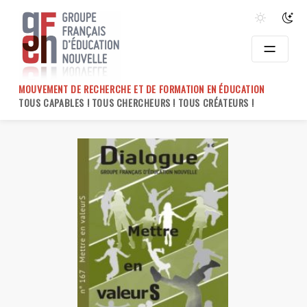
Skip
to
content
MOUVEMENT DE RECHERCHE ET DE FORMATION EN ÉDUCATION
TOUS CAPABLES ! TOUS CHERCHEURS ! TOUS CRÉATEURS !