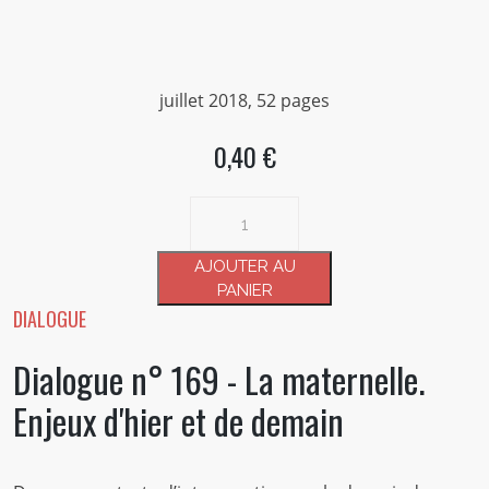
juillet 2018, 52 pages
0,40 €
quantité
de
Dialogue
AJOUTER AU
n°
PANIER
169
DIALOGUE
-
Dialogue n° 169 - La maternelle.
La
maternelle.
Enjeux d'hier et de demain
Enjeux
d'hier
et