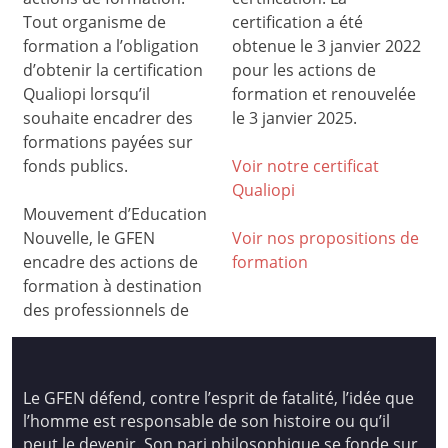
Tout organisme de
certification a été
formation a l’obligation
obtenue le 3 janvier 2022
d’obtenir la certification
pour les actions de
Qualiopi lorsqu’il
formation et renouvelée
souhaite encadrer des
le 3 janvier 2025.
formations payées sur
fonds publics.
Voir notre certificat
Qualiop
i
Mouvement d’Education
Nouvelle, le GFEN
Voir nos propositions de
encadre des actions de
formation
formation à destination
des professionnels de
Le GFEN défend, contre l’esprit de fatalité, l’idée que
l’homme est responsable de son histoire ou qu’il
peut le devenir. Son pari philosophique se fonde sur