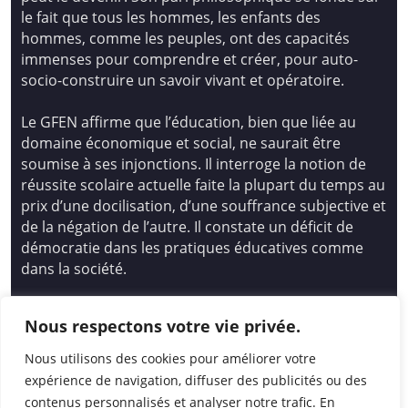
le fait que tous les hommes, les enfants des
hommes, comme les peuples, ont des capacités
immenses pour comprendre et créer, pour auto-
socio-construire un savoir vivant et opératoire.
Le GFEN affirme que l’éducation, bien que liée au
domaine économique et social, ne saurait être
soumise à ses injonctions. Il interroge la notion de
réussite scolaire actuelle faite la plupart du temps au
prix d’une docilisation, d’une souffrance subjective et
de la négation de l’autre. Il constate un déficit de
démocratie dans les pratiques éducatives comme
dans la société.
Siège national : Groupe Français d’Education
Nous respectons votre vie privée.
Nouvelle
14 avenue Spinoza 94200 Ivry Sur Seine
Nous utilisons des cookies pour améliorer votre
01 46 72 53 17 – gfen@gfen.asso.fr
expérience de navigation, diffuser des publicités ou des
contenus personnalisés et analyser notre trafic. En