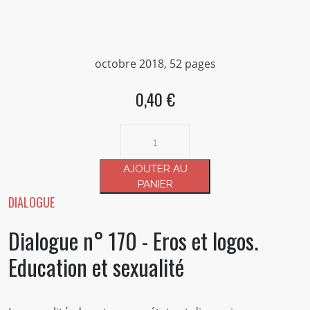
octobre 2018, 52 pages
0,40 €
quantité
de
Dialogue
AJOUTER AU
n°
PANIER
170
DIALOGUE
-
Dialogue n° 170 - Eros et logos.
Eros
et
Education et sexualité
logos.
Education
et