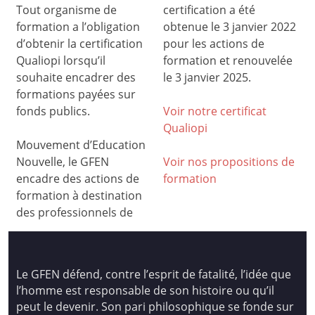
Tout organisme de
certification a été
formation a l’obligation
obtenue le 3 janvier 2022
d’obtenir la certification
pour les actions de
Qualiopi lorsqu’il
formation et renouvelée
souhaite encadrer des
le 3 janvier 2025.
formations payées sur
fonds publics.
Voir notre certificat
Qualiop
i
Mouvement d’Education
Nouvelle, le GFEN
Voir nos propositions de
encadre des actions de
formation
formation à destination
des professionnels de
Le GFEN défend, contre l’esprit de fatalité, l’idée que
l’homme est responsable de son histoire ou qu’il
peut le devenir. Son pari philosophique se fonde sur