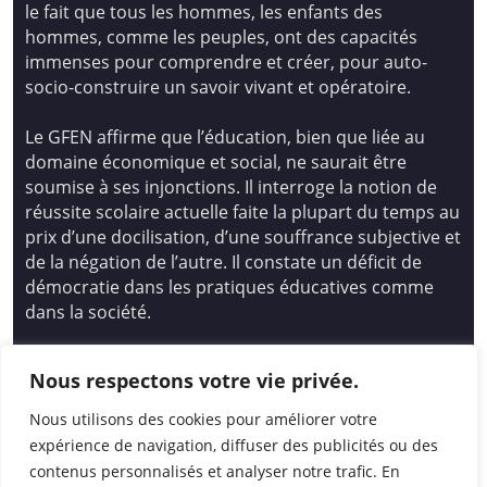
le fait que tous les hommes, les enfants des
hommes, comme les peuples, ont des capacités
immenses pour comprendre et créer, pour auto-
socio-construire un savoir vivant et opératoire.
Le GFEN affirme que l’éducation, bien que liée au
domaine économique et social, ne saurait être
soumise à ses injonctions. Il interroge la notion de
réussite scolaire actuelle faite la plupart du temps au
prix d’une docilisation, d’une souffrance subjective et
de la négation de l’autre. Il constate un déficit de
démocratie dans les pratiques éducatives comme
dans la société.
Siège national : Groupe Français d’Education
Nous respectons votre vie privée.
Nouvelle
14 avenue Spinoza 94200 Ivry Sur Seine
Nous utilisons des cookies pour améliorer votre
01 46 72 53 17 – gfen@gfen.asso.fr
expérience de navigation, diffuser des publicités ou des
contenus personnalisés et analyser notre trafic. En