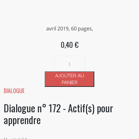
avril 2019, 60 pages,
0,40 €
quantité
de
Dialogue
AJOUTER AU
n°
PANIER
172
DIALOGUE
-
Dialogue n° 172 - Actif(s) pour
Actif(s)
pour
apprendre
apprendre