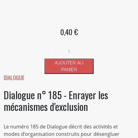
0,40 €
quantité
de
Dialogue
AJOUTER AU
n°
PANIER
185
DIALOGUE
-
Dialogue n° 185 - Enrayer les
Enrayer
les
mécanismes d'exclusion
mécanismes
d'exclusion
Le numéro 185 de Dialogue décrit des activités et
modes d’organisation construits pour désengluer