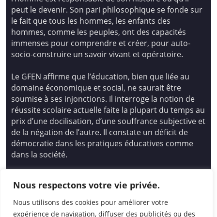
peut le devenir. Son pari philosophique se fonde sur
le fait que tous les hommes, les enfants des
hommes, comme les peuples, ont des capacités
immenses pour comprendre et créer, pour auto-
socio-construire un savoir vivant et opératoire.
Le GFEN affirme que l’éducation, bien que liée au
domaine économique et social, ne saurait être
soumise à ses injonctions. Il interroge la notion de
réussite scolaire actuelle faite la plupart du temps au
prix d’une docilisation, d’une souffrance subjective et
de la négation de l’autre. Il constate un déficit de
démocratie dans les pratiques éducatives comme
dans la société.
Siège national : Groupe Français d’Education
Nous respectons votre vie privée.
Nouvelle
14 avenue Spinoza 94200 Ivry Sur Seine
Nous utilisons des cookies pour améliorer votre
01 46 72 53 17 – gfen@gfen.asso.fr
expérience de navigation, diffuser des publicités ou des