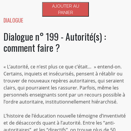
Dialogue
AJOUTER AU
n°
PANIER
199
DIALOGUE
-
Dialogue n° 199 - Autorité(s) :
Autorité(s)
:
comment faire ?
comment
faire
?
« L’autorité, ce n’est plus ce que c’était… » entend-on.
Certains, inquiets et insécurisés, pensent à rétablir ou
trouver de nouveaux repères autoritaires, qui seraient
clairs, qui pourraient les rassurer. Parfois, même les
personnels enseignants sont par un recours possible à
l’ordre autoritaire, institutionnellement hiérarchisé.
L’histoire de l’éducation nouvelle témoigne d’inventivité
et de désaccords quant à l’autorité. Entre les “anti-
autoritaires” et les “directifs”, on trouve plus de 50