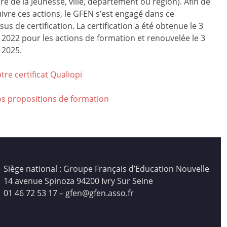
ire de la Jeunesse, ville, département ou région). Afin de
ivre ces actions, le GFEN s’est engagé dans ce
us de certification. La certification a été obtenue le 3
r 2022 pour les actions de formation et renouvelée le 3
 2025.
tre certificat Qualiop
i
os propositions de formation
Siège national : Groupe Français d’Education Nouvelle
14 avenue Spinoza 94200 Ivry Sur Seine
01 46 72 53 17 – gfen@gfen.asso.fr