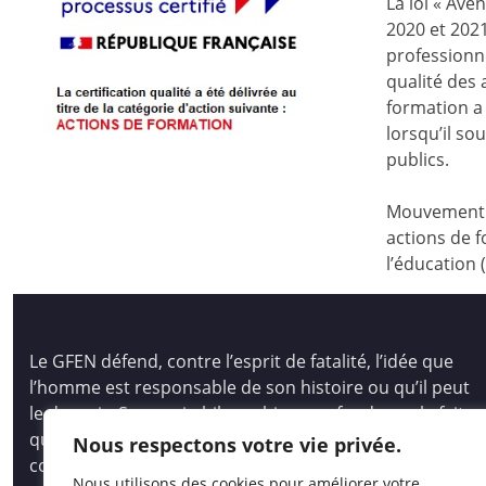
La loi « Ave
2020 et 2021
professionne
qualité des
formation a 
lorsqu’il s
publics.
Mouvement d
actions de f
l’éducation 
Le GFEN défend, contre l’esprit de fatalité, l’idée que
l’homme est responsable de son histoire ou qu’il peut
le devenir. Son pari philosophique se fonde sur le fait
que tous les hommes, les enfants des hommes,
Nous respectons votre vie privée.
comme les peuples, ont des capacités immenses pour
Nous utilisons des cookies pour améliorer votre