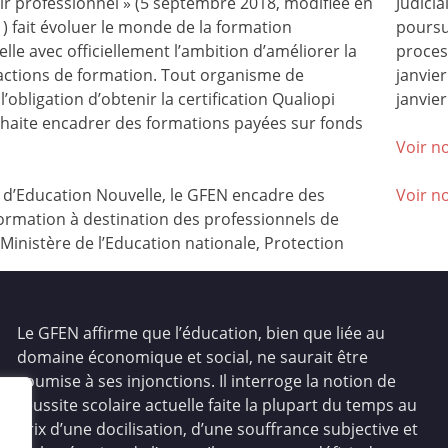
nir professionnel » (5 septembre 2018, modifiée en
Judicia
) fait évoluer le monde de la formation
poursu
lle avec officiellement l’ambition d’améliorer la
process
 actions de formation. Tout organisme de
janvie
l’obligation d’obtenir la certification Qualiopi
janvier
ouhaite encadrer des formations payées sur fonds
Voir no
’Education Nouvelle, le GFEN encadre des
Voir n
ormation à destination des professionnels de
(Ministère de l’Education nationale, Protection
Le GFEN affirme que l’éducation, bien que liée au
domaine économique et social, ne saurait être
soumise à ses injonctions. Il interroge la notion de
réussite scolaire actuelle faite la plupart du temps au
prix d’une docilisation, d’une souffrance subjective et