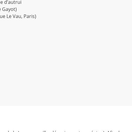
e d’autrui
e Gayot)
e Le Vau, Paris)