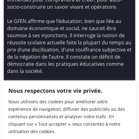
socio-construire un savoir vivant et opératoire.
Le GFEN affirme que l’éducation, bien que liée au
domaine économique et social, ne saurait être
soumise à ses injonctions. Il interroge la notion de
réussite scolaire actuelle faite la plupart du temps au
prix d’une docilisation, d’une souffrance subjective et
de la négation de l’autre. Il constate un déficit de
démocratie dans les pratiques éducatives comme
dans la société.
Siège national : Groupe Français d’Education
Nous respectons votre vie privée.
Nouvelle
14 avenue Spinoza 94200 Ivry Sur Seine
Nous utilisons des cookies pour améliorer votre
01 46 72 53 17 – gfen@gfen.asso.fr
expérience de navigation, diffuser des publicités ou des
contenus personnalisés et analyser notre trafic. En
cliquant sur « Tout accepter », vous consentez à notre
utilisation des cookies.