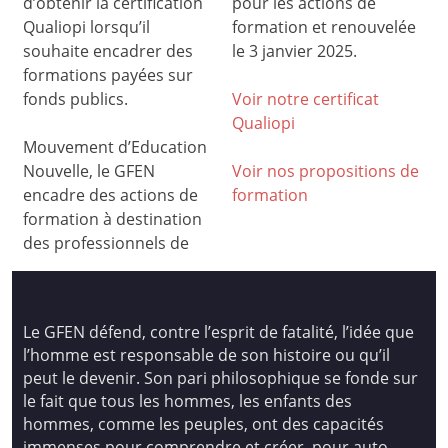
d’obtenir la certification
pour les actions de
Qualiopi lorsqu’il
formation et renouvelée
souhaite encadrer des
le 3 janvier 2025.
formations payées sur
fonds publics.
Voir notre certificat
Qualiop
i
Mouvement d’Education
Nouvelle, le GFEN
Voir nos propositions de
encadre des actions de
formation
formation à destination
des professionnels de
Le GFEN défend, contre l’esprit de fatalité, l’idée que
l’homme est responsable de son histoire ou qu’il
peut le devenir. Son pari philosophique se fonde sur
le fait que tous les hommes, les enfants des
hommes, comme les peuples, ont des capacités
immenses pour comprendre et créer, pour auto-