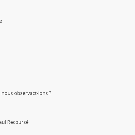
e
 nous observact-ions ?
Paul Recoursé