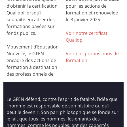
d’obtenir la certification
pour les actions de
Qualiopi lorsqu’il
formation et renouvelée
souhaite encadrer des
le 3 janvier 2025.
formations payées sur
fonds publics.
Voir notre certificat
Qualiop
i
Mouvement d’Education
Nouvelle, le GFEN
Voir nos propositions de
encadre des actions de
formation
formation à destination
des professionnels de
Le GFEN défend, contre l’esprit de fatalité, l’idée que
l’homme est responsable de son histoire ou qu’il
peut le devenir. Son pari philosophique se fonde sur
le fait que tous les hommes, les enfants des
hommes, comme les peuples, ont des capacités