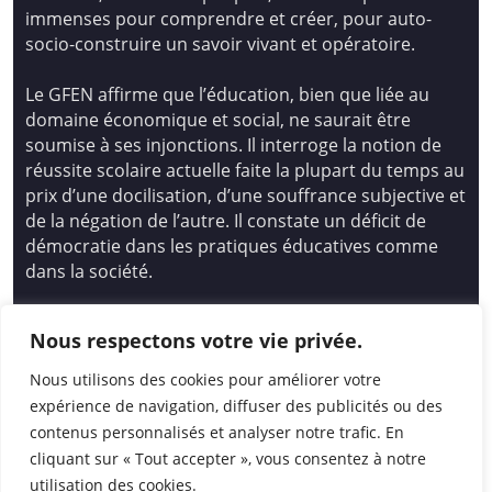
immenses pour comprendre et créer, pour auto-
socio-construire un savoir vivant et opératoire.
Le GFEN affirme que l’éducation, bien que liée au
domaine économique et social, ne saurait être
soumise à ses injonctions. Il interroge la notion de
réussite scolaire actuelle faite la plupart du temps au
prix d’une docilisation, d’une souffrance subjective et
de la négation de l’autre. Il constate un déficit de
démocratie dans les pratiques éducatives comme
dans la société.
Siège national : Groupe Français d’Education
Nous respectons votre vie privée.
Nouvelle
14 avenue Spinoza 94200 Ivry Sur Seine
Nous utilisons des cookies pour améliorer votre
01 46 72 53 17 – gfen@gfen.asso.fr
expérience de navigation, diffuser des publicités ou des
contenus personnalisés et analyser notre trafic. En
cliquant sur « Tout accepter », vous consentez à notre
utilisation des cookies.