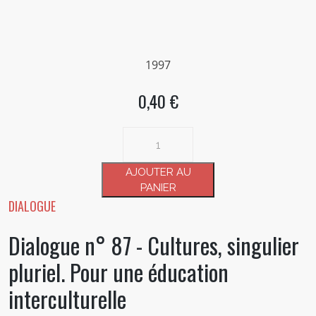
1997
0,40 €
quantité
de
Dialogue
AJOUTER AU
n°
PANIER
87
DIALOGUE
-
Dialogue n° 87 - Cultures, singulier
Cultures,
singulier
pluriel. Pour une éducation
pluriel.
Pour
interculturelle
une