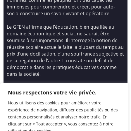
hommes, comme les peuples, ont des capacités
immenses pour comprendre et créer, pour auto-
socio-construire un savoir vivant et opératoire.
Le GFEN affirme que l’éducation, bien que liée au
domaine économique et social, ne saurait être
soumise à ses injonctions. Il interroge la notion de
réussite scolaire actuelle faite la plupart du temps au
prix d’une docilisation, d’une souffrance subjective et
de la négation de l’autre. Il constate un déficit de
démocratie dans les pratiques éducatives comme
dans la société.
Siège national : Groupe Français d’Education
Nous respectons votre vie privée.
Nouvelle
14 avenue Spinoza 94200 Ivry Sur Seine
Nous utilisons des cookies pour améliorer votre
01 46 72 53 17 – gfen@gfen.asso.fr
expérience de navigation, diffuser des publicités ou des
contenus personnalisés et analyser notre trafic. En
cliquant sur « Tout accepter », vous consentez à notre
utilisation des cookies.