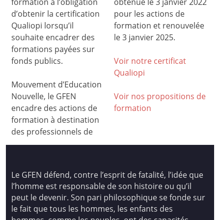
formation a l’obligation
obtenue le 3 janvier 2022
d’obtenir la certification
pour les actions de
Qualiopi lorsqu’il
formation et renouvelée
souhaite encadrer des
le 3 janvier 2025.
formations payées sur
fonds publics.
Voir notre certificat
Qualiop
i
Mouvement d’Education
Nouvelle, le GFEN
Voir nos propositions de
encadre des actions de
formation
formation à destination
des professionnels de
Le GFEN défend, contre l’esprit de fatalité, l’idée que
l’homme est responsable de son histoire ou qu’il
peut le devenir. Son pari philosophique se fonde sur
le fait que tous les hommes, les enfants des