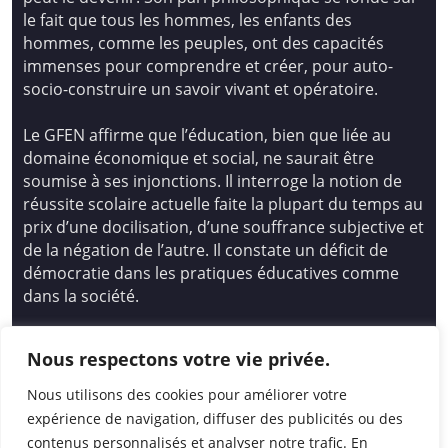
le fait que tous les hommes, les enfants des
hommes, comme les peuples, ont des capacités
immenses pour comprendre et créer, pour auto-
socio-construire un savoir vivant et opératoire.
Le GFEN affirme que l’éducation, bien que liée au
domaine économique et social, ne saurait être
soumise à ses injonctions. Il interroge la notion de
réussite scolaire actuelle faite la plupart du temps au
prix d’une docilisation, d’une souffrance subjective et
de la négation de l’autre. Il constate un déficit de
démocratie dans les pratiques éducatives comme
dans la société.
Siège national : Groupe Français d’Education
Nous respectons votre vie privée.
Nouvelle
14 avenue Spinoza 94200 Ivry Sur Seine
Nous utilisons des cookies pour améliorer votre
01 46 72 53 17 – gfen@gfen.asso.fr
expérience de navigation, diffuser des publicités ou des
contenus personnalisés et analyser notre trafic. En