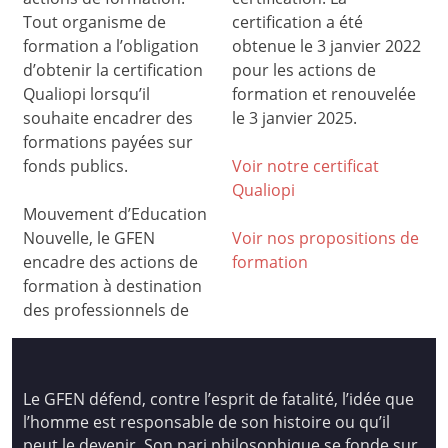
Tout organisme de
certification a été
formation a l’obligation
obtenue le 3 janvier 2022
d’obtenir la certification
pour les actions de
Qualiopi lorsqu’il
formation et renouvelée
souhaite encadrer des
le 3 janvier 2025.
formations payées sur
fonds publics.
Voir notre certificat
Qualiop
i
Mouvement d’Education
Nouvelle, le GFEN
Voir nos propositions de
encadre des actions de
formation
formation à destination
des professionnels de
Le GFEN défend, contre l’esprit de fatalité, l’idée que
l’homme est responsable de son histoire ou qu’il
peut le devenir. Son pari philosophique se fonde sur