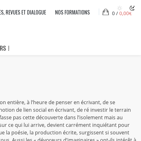
ES, REVUES ET DIALOGUE
NOS FORMATIONS
0 /
0,00
€
RS !
n entière, à l’heure de penser en écrivant, de se
tion de lien social en écrivant, de ré investir le terrain
e fasse pas cette découverte dans l’isolement mais au
sur ce qui lui arrive, devient carrément inquiétant pour
 la poésie, la production écrite, surgissent si souvent
ous. Aussi les « dévoreurs d’imaginaires » ont-ils intérêt à