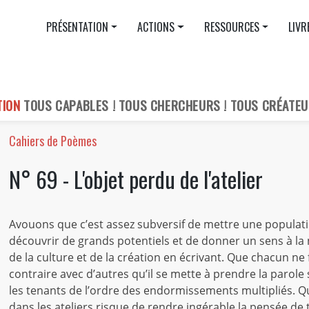
PRÉSENTATION
ACTIONS
RESSOURCES
LIVR
TION
TOUS CAPABLES ! TOUS CHERCHEURS ! TOUS CRÉATEU
Cahiers de Poèmes
N° 69 - L'objet perdu de l'atelier
Avouons que c’est assez subversif de mettre une populatio
découvrir de grands potentiels et de donner un sens à la no
de la culture et de la création en écrivant. Que chacun n
contraire avec d’autres qu’il se mette à prendre la parole 
les tenants de l’ordre des endormissements multipliés. Que
dans les ateliers risque de rendre ingérable la pensée de t