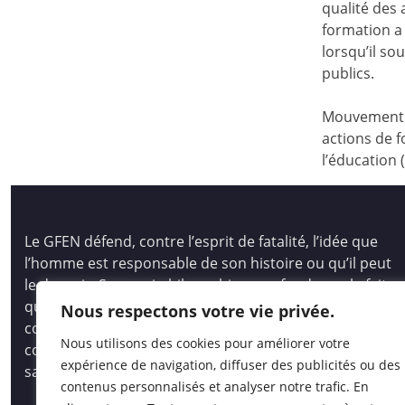
qualité des
formation a 
lorsqu’il s
publics.
Mouvement d
actions de f
l’éducation 
Le GFEN défend, contre l’esprit de fatalité, l’idée que
l’homme est responsable de son histoire ou qu’il peut
le devenir. Son pari philosophique se fonde sur le fait
que tous les hommes, les enfants des hommes,
Nous respectons votre vie privée.
comme les peuples, ont des capacités immenses pour
Nous utilisons des cookies pour améliorer votre
comprendre et créer, pour auto-socio-construire un
expérience de navigation, diffuser des publicités ou des
savoir vivant et opératoire.
contenus personnalisés et analyser notre trafic. En