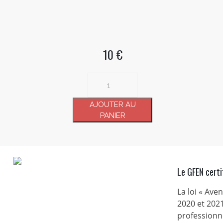
10 €
quantité
de
N°
AJOUTER AU
69
PANIER
-
L'objet
perdu
de
Le GFEN certi
l'atelier
La loi « Ave
2020 et 2021
professionne