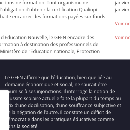
 actions de formation. Tout organisme de
janvie
l’obligation d’obtenir la certification Qualiopi
janvier
ouhaite encadrer des formations payées sur fonds
Voir no
’Education Nouvelle, le GFEN encadre des
Voir n
ormation à destination des professionnels de
(Ministère de l’Education nationale, Protection
Le GFEN affirme que l’éducation, bien que liée au
domaine économique et social, ne saurait être
soumise à ses injonctions. Il interroge la notion de
réussite scolaire actuelle faite la plupart du temps au
prix d’une docilisation, d’une souffrance subjective et
de la négation de l’autre. Il constate un déficit de
démocratie dans les pratiques éducatives comme
dans la société.