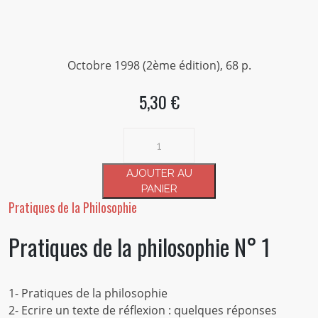
Octobre 1998 (2ème édition), 68 p.
5,30 €
quantité
de
Pratiques
AJOUTER AU
de
PANIER
la
Pratiques de la Philosophie
philosophie
Pratiques de la philosophie N° 1
N°
1
1- Pratiques de la philosophie
2- Ecrire un texte de réflexion : quelques réponses