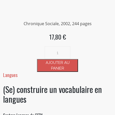
Chronique Sociale, 2002, 244 pages
17,80 €
quantité
de
(Se)
AJOUTER AU
construire
PANIER
un
Langues
vocabulaire
(Se) construire un vocabulaire en
en
langues
langues