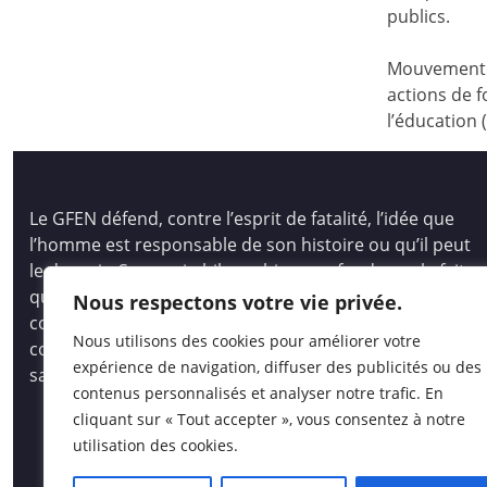
publics.
Mouvement d
actions de f
l’éducation 
Le GFEN défend, contre l’esprit de fatalité, l’idée que
l’homme est responsable de son histoire ou qu’il peut
le devenir. Son pari philosophique se fonde sur le fait
que tous les hommes, les enfants des hommes,
Nous respectons votre vie privée.
comme les peuples, ont des capacités immenses pour
Nous utilisons des cookies pour améliorer votre
comprendre et créer, pour auto-socio-construire un
expérience de navigation, diffuser des publicités ou des
savoir vivant et opératoire.
contenus personnalisés et analyser notre trafic. En
cliquant sur « Tout accepter », vous consentez à notre
utilisation des cookies.