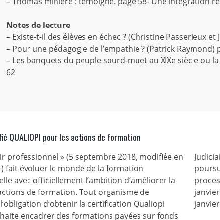
– Thomas minière : témoigne. page 58- Une intégration ré
Notes de lecture
– Existe-t-il des élèves en échec ? (Christine Passerieux e
– Pour une pédagogie de l’empathie ? (Patrick Raymond) 
– Les banquets du peuple sourd-muet au XIXe siècle ou la
62
fié QUALIOPI pour les actions de formation
nir professionnel » (5 septembre 2018, modifiée en
Judicia
) fait évoluer le monde de la formation
poursu
lle avec officiellement l’ambition d’améliorer la
process
 actions de formation. Tout organisme de
janvie
l’obligation d’obtenir la certification Qualiopi
janvier
ouhaite encadrer des formations payées sur fonds