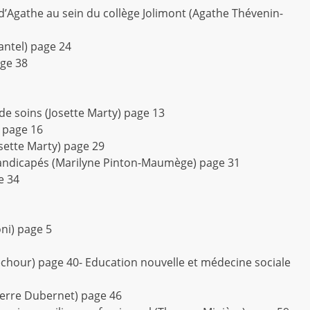
n d’Agathe au sein du collège Jolimont (Agathe Thévenin-
antel) page 24
age 38
e soins (Josette Marty) page 13
) page 16
sette Marty) page 29
 handicapés (Marilyne Pinton-Maumège) page 31
e 34
ni) page 5
échour) page 40- Education nouvelle et médecine sociale
Pierre Dubernet) page 46