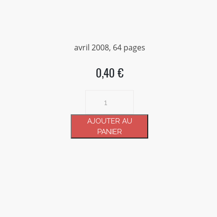
avril 2008, 64 pages
0,40 €
quantité
de
Dialogue
AJOUTER AU
n°
PANIER
128
-
Handicapés
ou
«
autrement
capables