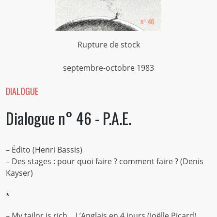
Rupture de stock
septembre-octobre 1983
DIALOGUE
Dialogue n° 46 - P.A.E.
– Édito (Henri Bassis)
– Des stages : pour quoi faire ? comment faire ? (Denis
Kayser)
*
– My tailor is rich… L’Anglais en 4 jours (Joëlle Picard)