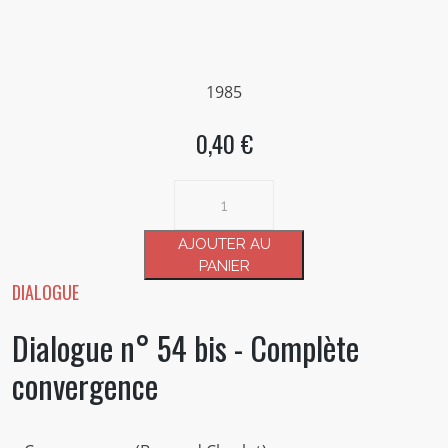
1985
0,40 €
quantité
de
Dialogue
AJOUTER AU
n°
PANIER
54
DIALOGUE
bis
Dialogue n° 54 bis - Complète
-
Complète
convergence
convergence