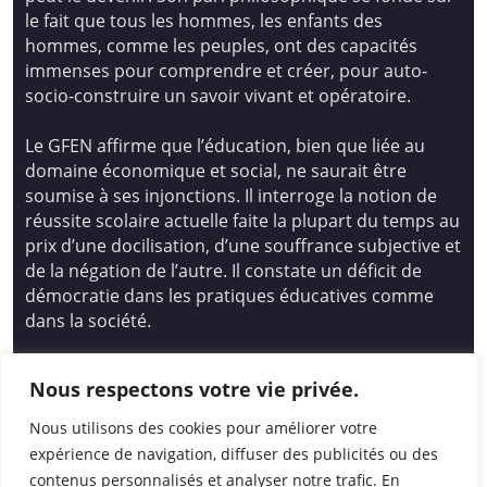
le fait que tous les hommes, les enfants des
hommes, comme les peuples, ont des capacités
immenses pour comprendre et créer, pour auto-
socio-construire un savoir vivant et opératoire.
Le GFEN affirme que l’éducation, bien que liée au
domaine économique et social, ne saurait être
soumise à ses injonctions. Il interroge la notion de
réussite scolaire actuelle faite la plupart du temps au
prix d’une docilisation, d’une souffrance subjective et
de la négation de l’autre. Il constate un déficit de
démocratie dans les pratiques éducatives comme
dans la société.
Siège national : Groupe Français d’Education
Nous respectons votre vie privée.
Nouvelle
14 avenue Spinoza 94200 Ivry Sur Seine
Nous utilisons des cookies pour améliorer votre
01 46 72 53 17 – gfen@gfen.asso.fr
expérience de navigation, diffuser des publicités ou des
contenus personnalisés et analyser notre trafic. En