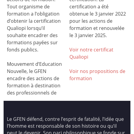
Tout organisme de
certification a été
formation a l’obligation
obtenue le 3 janvier 2022
d’obtenir la certification
pour les actions de
Qualiopi lorsqu’il
formation et renouvelée
souhaite encadrer des
le 3 janvier 2025.
formations payées sur
fonds publics.
Voir notre certificat
Qualiop
i
Mouvement d’Education
Nouvelle, le GFEN
Voir nos propositions de
encadre des actions de
formation
formation à destination
des professionnels de
Le GFEN défend, contre l’esprit de fatalité, l’idée que
l’homme est responsable de son histoire ou qu’il
peut le devenir. Son pari philosophique se fonde sur