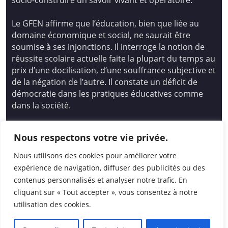
socio-construire un savoir vivant et opératoire.
Le GFEN affirme que l’éducation, bien que liée au
domaine économique et social, ne saurait être
soumise à ses injonctions. Il interroge la notion de
réussite scolaire actuelle faite la plupart du temps au
prix d’une docilisation, d’une souffrance subjective et
de la négation de l’autre. Il constate un déficit de
démocratie dans les pratiques éducatives comme
dans la société.
Siège national : Groupe Français d’Education
Nous respectons votre vie privée.
Nouvelle
14 avenue Spinoza 94200 Ivry Sur Seine
Nous utilisons des cookies pour améliorer votre
01 46 72 53 17 – gfen@gfen.asso.fr
expérience de navigation, diffuser des publicités ou des
contenus personnalisés et analyser notre trafic. En
cliquant sur « Tout accepter », vous consentez à notre
utilisation des cookies.