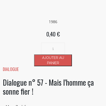
1986
0,40 €
quantité
de
Dialogue
AJOUTER AU
n°
PANIER
57
DIALOGUE
-
Dialogue n° 57 - Mais l'homme ça
Mais
l'homme
sonne fier !
ça
sonne
fier