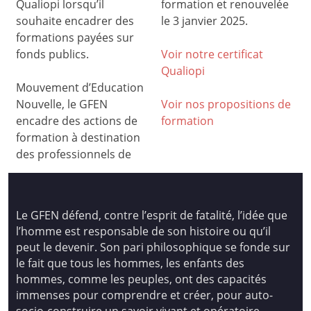
Qualiopi lorsqu’il
formation et renouvelée
souhaite encadrer des
le 3 janvier 2025.
formations payées sur
fonds publics.
Voir notre certificat
Qualiop
i
Mouvement d’Education
Nouvelle, le GFEN
Voir nos propositions de
encadre des actions de
formation
formation à destination
des professionnels de
Le GFEN défend, contre l’esprit de fatalité, l’idée que
l’homme est responsable de son histoire ou qu’il
peut le devenir. Son pari philosophique se fonde sur
le fait que tous les hommes, les enfants des
hommes, comme les peuples, ont des capacités
immenses pour comprendre et créer, pour auto-