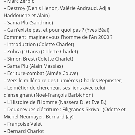
– Marc Zerbib
!
– Destroy (Denis Henon, Valérie Andraud, Adjia
Haddouche et Alain)
– Sama Plu (Sandrine)
– Ca n’existe pas, et pour quoi pas ? (Yves Béal)
Comment imaginez vous l’homme de l’An 2000 ?
– Introduction (Colette Charlet)
– Zohra (10 ans) (Colette Charlet)
– Simon Brest (Colette Charlet)
– Sama Plu (Alain Massias)
– Ecriture-combat (Aimée Couve)
– Vers le millénaire des Lumières (Charles Pepinster)
– Le métier de chercheur, ses liens avec celui
d’enseignant (Noël-François Barbichon)
– L’Histoire de l’Homme (Nassera D. et Eve B.)
– Deux revues d’écriture : Filigranes-Skriva ! (Odette et
Michel Neumayer, Bernard Jay)
– Françoise Valet
– Bernard Charlot