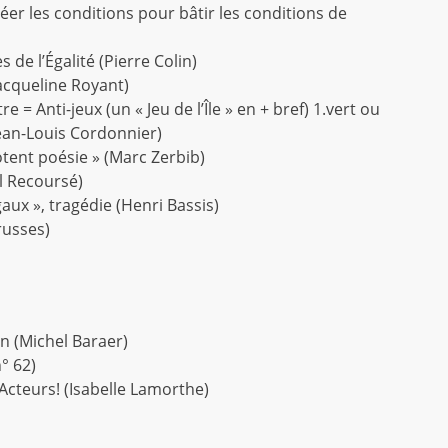
réer les conditions pour bâtir les conditions de
 de l’Égalité (Pierre Colin)
Jacqueline Royant)
e = Anti-jeux (un « Jeu de l’Île » en + bref) 1.vert ou
Jean-Louis Cordonnier)
otent poésie » (Marc Zerbib)
ul Recoursé)
aux », tragédie (Henri Bassis)
Trusses)
on (Michel Baraer)
° 62)
 Acteurs! (Isabelle Lamorthe)