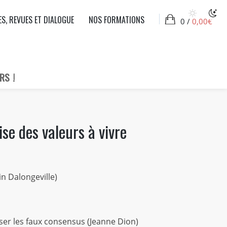
ES, REVUES ET DIALOGUE
NOS FORMATIONS
0 /
0,00
€
RS !
se des valeurs à vivre
ain Dalongeville)
iser les faux consensus (Jeanne Dion)