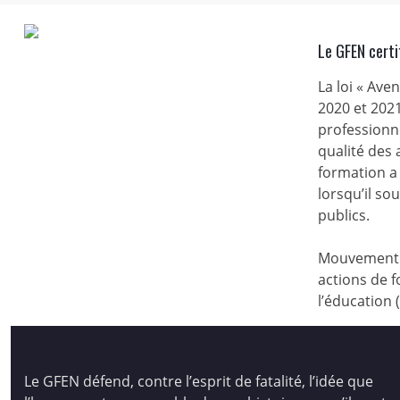
Le GFEN certi
La loi « Ave
2020 et 2021
professionne
qualité des
formation a 
lorsqu’il s
publics.
Mouvement d
actions de f
l’éducation 
Le GFEN défend, contre l’esprit de fatalité, l’idée que