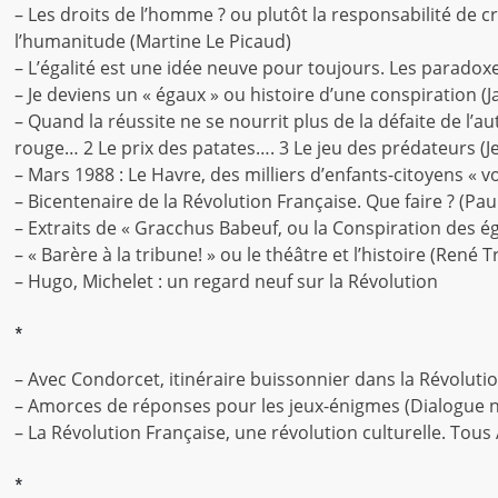
– Les droits de l’homme ? ou plutôt la responsabilité de c
l’humanitude (Martine Le Picaud)
– L’égalité est une idée neuve pour toujours. Les paradoxes
– Je deviens un « égaux » ou histoire d’une conspiration (
– Quand la réussite ne se nourrit plus de la défaite de l’autr
rouge… 2 Le prix des patates…. 3 Le jeu des prédateurs (
– Mars 1988 : Le Havre, des milliers d’enfants-citoyens « v
– Bicentenaire de la Révolution Française. Que faire ? (Pa
– Extraits de « Gracchus Babeuf, ou la Conspiration des ég
– « Barère à la tribune! » ou le théâtre et l’histoire (René 
– Hugo, Michelet : un regard neuf sur la Révolution
*
– Avec Condorcet, itinéraire buissonnier dans la Révoluti
– Amorces de réponses pour les jeux-énigmes (Dialogue n
– La Révolution Française, une révolution culturelle. Tous
*