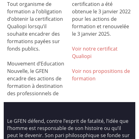
Tout organisme de
certification a été
formation a l’obligation
obtenue le 3 janvier 2022
d’obtenir la certification
pour les actions de
Qualiopi lorsqu’il
formation et renouvelée
souhaite encadrer des
le 3 janvier 2025.
formations payées sur
fonds publics.
Voir notre certificat
Qualiop
i
Mouvement d’Education
Nouvelle, le GFEN
Voir nos propositions de
encadre des actions de
formation
formation à destination
des professionnels de
Le GFEN défend, contre l’esprit de fatalité, l’idée que
l’homme est responsable de son histoire ou qu’il
peut le devenir. Son pari philosophique se fonde sur