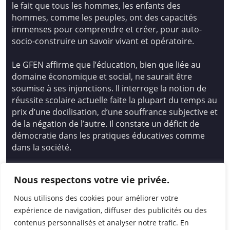
le fait que tous les hommes, les enfants des
hommes, comme les peuples, ont des capacités
immenses pour comprendre et créer, pour auto-
socio-construire un savoir vivant et opératoire.
Le GFEN affirme que l’éducation, bien que liée au
domaine économique et social, ne saurait être
soumise à ses injonctions. Il interroge la notion de
réussite scolaire actuelle faite la plupart du temps au
prix d’une docilisation, d’une souffrance subjective et
de la négation de l’autre. Il constate un déficit de
démocratie dans les pratiques éducatives comme
dans la société.
Siège national : Groupe Français d’Education
Nous respectons votre vie privée.
Nouvelle
14 avenue Spinoza 94200 Ivry Sur Seine
Nous utilisons des cookies pour améliorer votre
01 46 72 53 17 – gfen@gfen.asso.fr
expérience de navigation, diffuser des publicités ou des
contenus personnalisés et analyser notre trafic. En