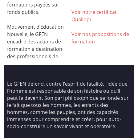
formations payées sur
fonds publics.
Voir notre certificat
Qualiop
i
Mouvement d’Education
Nouvelle, le GFEN
Voir nos propositions de
encadre des actions de
formation
formation à destination
des professionnels de
Le GFEN défend, contre l’esprit de fatalité, l’idée que
l’homme est responsable de son histoire ou qu’il
peut le devenir. Son pari philosophique se fonde sur
le fait que tous les hommes, les enfants des
hommes, comme les peuples, ont des capacités
immenses pour comprendre et créer, pour auto-
socio-construire un savoir vivant et opératoire.