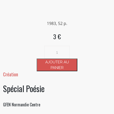
1983, 52 p.
3 €
quantité
de
Spécial
AJOUTER AU
Poésie
PANIER
Création
Spécial Poésie
GFEN Normandie Centre