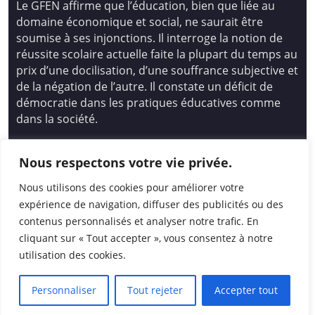
Le GFEN affirme que l’éducation, bien que liée au
domaine économique et social, ne saurait être
soumise à ses injonctions. Il interroge la notion de
réussite scolaire actuelle faite la plupart du temps au
prix d’une docilisation, d’une souffrance subjective et
de la négation de l’autre. Il constate un déficit de
démocratie dans les pratiques éducatives comme
dans la société.
Siège national : Groupe Français d’Education
Nous respectons votre vie privée.
Nouvelle
14 avenue Spinoza 94200 Ivry Sur Seine
Nous utilisons des cookies pour améliorer votre
01 46 72 53 17 – gfen@gfen.asso.fr
expérience de navigation, diffuser des publicités ou des
contenus personnalisés et analyser notre trafic. En
cliquant sur « Tout accepter », vous consentez à notre
utilisation des cookies.
Personnaliser
Tout rejeter
Accepter tout
© 2026
|
GFEN