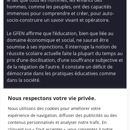
hommes, comme les peuples, ont des capacités
immenses pour comprendre et créer, pour auto-
socio-construire un savoir vivant et opératoire.
Le GFEN affirme que l’éducation, bien que liée au
domaine économique et social, ne saurait être
soumise à ses injonctions. Il interroge la notion de
réussite scolaire actuelle faite la plupart du temps au
prix d’une docilisation, d’une souffrance subjective et
de la négation de l’autre. Il constate un déficit de
démocratie dans les pratiques éducatives comme
dans la société.
Siège national : Groupe Français d’Education
Nous respectons votre vie privée.
Nouvelle
14 avenue Spinoza 94200 Ivry Sur Seine
Nous utilisons des cookies pour améliorer votre
01 46 72 53 17 – gfen@gfen.asso.fr
expérience de navigation, diffuser des publicités ou des
contenus personnalisés et analyser notre trafic. En
cliquant sur « Tout accepter », vous consentez à notre