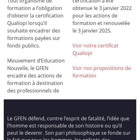
Tout organisme de
certification a été
formation a l’obligation
obtenue le 3 janvier 2022
d’obtenir la certification
pour les actions de
Qualiopi lorsqu’il
formation et renouvelée
souhaite encadrer des
le 3 janvier 2025.
formations payées sur
fonds publics.
Voir notre certificat
Qualiop
i
Mouvement d’Education
Nouvelle, le GFEN
Voir nos propositions de
encadre des actions de
formation
formation à destination
des professionnels de
Le GFEN défend, contre l’esprit de fatalité, l’idée que
l’homme est responsable de son histoire ou qu’il
peut le devenir. Son pari philosophique se fonde sur
le fait que tous les hommes, les enfants des