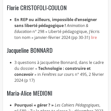
Florie CRISTOFOLI-COULON
En REP ou ailleurs, impossible d’enseigner
sans liberté pédagogique !
Animation &
Education
n° 298 « Liberté pédagogique, j’écris
ton nom » janvier-février 2024 (pp 30-31)
lire
Jacqueline BONNARD
3 questions à Jacqueline Bonnard, dans le cadre
du dossier «
T
echnologie : construire et
concevoir
» in
Fenêtres sur cou
rs n° 495, 2 février
2024 (p 17)
Maria-Alice MEDIONI
Pourquoi « gérer ? »
Les Cahiers Pédagogiques
,
n° 589 « Tu la gères ta classe ? » décembre 2023