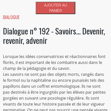
Dialogue
AJOUTER AU
n°
PANIER
192
DIALOGUE
-
Dialogue n° 192 - Savoirs... Devenir,
Savoirs...
Devenir,
revenir, advenir
revenir,
advenir
Lorsque les idées conservatrices et réactionnaires font
florès, il est important de les combattre aussi dans le
champ de la pédagogie et du savoir.
Les savoirs ne sont pas des objets morts, rangés dans
le formol ou la naphtaline ou encore punaisés tels des
papillons dans un coffret entomologique. Ils ne sont
pas destinés à être ingurgités par les élèves par petites
gorgées en suivant une posologie régulière. Ils sont
vivants de toute leur histoire passée et de leur vigueur
germinative. On ne peut pas nourrir une pensée vivante