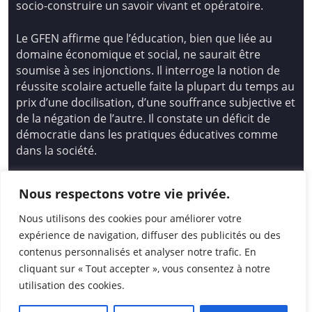
socio-construire un savoir vivant et opératoire.
Le GFEN affirme que l’éducation, bien que liée au
domaine économique et social, ne saurait être
soumise à ses injonctions. Il interroge la notion de
réussite scolaire actuelle faite la plupart du temps au
prix d’une docilisation, d’une souffrance subjective et
de la négation de l’autre. Il constate un déficit de
démocratie dans les pratiques éducatives comme
dans la société.
Siège national : Groupe Français d’Education
Nous respectons votre vie privée.
Nouvelle
14 avenue Spinoza 94200 Ivry Sur Seine
Nous utilisons des cookies pour améliorer votre
01 46 72 53 17 – gfen@gfen.asso.fr
expérience de navigation, diffuser des publicités ou des
contenus personnalisés et analyser notre trafic. En
cliquant sur « Tout accepter », vous consentez à notre
utilisation des cookies.