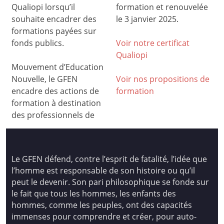
Qualiopi lorsqu’il
formation et renouvelée
souhaite encadrer des
le 3 janvier 2025.
formations payées sur
fonds publics.
Voir notre certificat
Qualiop
i
Mouvement d’Education
Nouvelle, le GFEN
Voir nos propositions de
encadre des actions de
formation
formation à destination
des professionnels de
Le GFEN défend, contre l’esprit de fatalité, l’idée que
l’homme est responsable de son histoire ou qu’il
peut le devenir. Son pari philosophique se fonde sur
le fait que tous les hommes, les enfants des
hommes, comme les peuples, ont des capacités
immenses pour comprendre et créer, pour auto-