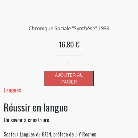
Chronique Sociale "Synthèse" 1999
16,80 €
quantité
de
Réussir
AJOUTER AU
en
PANIER
langue
Langues
Réussir en langue
Un savoir à construire
Secteur Langues du GFEN, préface de J-Y Rochex