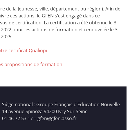
ire de la Jeunesse, ville, département ou région). Afin de
ivre ces actions, le GFEN s’est engagé dans ce
us de certification. La certification a été obtenue le 3
r 2022 pour les actions de formation et renouvelée le 3
 2025.
tre certificat Qualiop
i
os propositions de formation
Siège national : Groupe Français d’Education Nouvelle
14 avenue Spinoza 94200 Ivry Sur Seine
01 46 72 53 17 – gfen@gfen.asso.fr