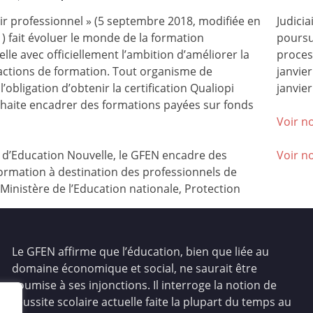
nir professionnel » (5 septembre 2018, modifiée en
Judicia
) fait évoluer le monde de la formation
poursu
lle avec officiellement l’ambition d’améliorer la
process
 actions de formation. Tout organisme de
janvie
l’obligation d’obtenir la certification Qualiopi
janvier
ouhaite encadrer des formations payées sur fonds
Voir no
’Education Nouvelle, le GFEN encadre des
Voir n
ormation à destination des professionnels de
(Ministère de l’Education nationale, Protection
Le GFEN affirme que l’éducation, bien que liée au
domaine économique et social, ne saurait être
soumise à ses injonctions. Il interroge la notion de
réussite scolaire actuelle faite la plupart du temps au