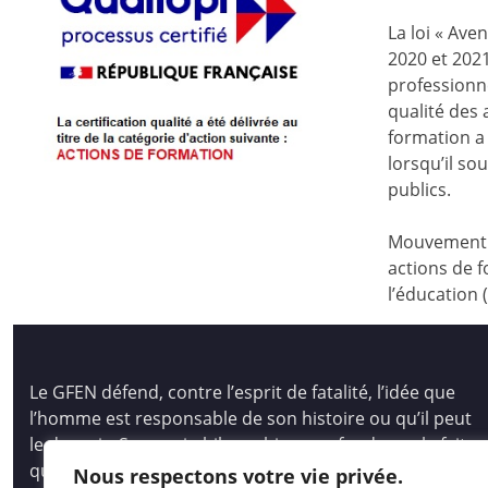
La loi « Ave
2020 et 2021
professionne
qualité des
formation a 
lorsqu’il s
publics.
Mouvement d
actions de f
l’éducation 
Le GFEN défend, contre l’esprit de fatalité, l’idée que
l’homme est responsable de son histoire ou qu’il peut
le devenir. Son pari philosophique se fonde sur le fait
que tous les hommes, les enfants des hommes,
Nous respectons votre vie privée.