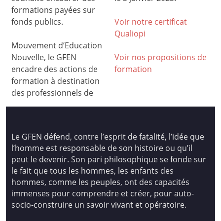
formations payées sur
fonds publics.
Voir notre certificat
Qualiop
i
Mouvement d’Education
Nouvelle, le GFEN
Voir nos propositions de
encadre des actions de
formation
formation à destination
des professionnels de
Le GFEN défend, contre l’esprit de fatalité, l’idée que
l’homme est responsable de son histoire ou qu’il
peut le devenir. Son pari philosophique se fonde sur
le fait que tous les hommes, les enfants des
hommes, comme les peuples, ont des capacités
immenses pour comprendre et créer, pour auto-
socio-construire un savoir vivant et opératoire.