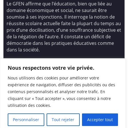
Le GFEN affirme que l’éducation, bien que liée au
domaine économique et social, ne saurait être
soumise à ses injonctions. Il interroge la notion de
réussite scolaire actuelle faite la plupart du temps au
prix d’une docilisation, d’une souffrance subjective et
de la négation de l’autre. Il constate un déficit de
démocratie dans les pratiques éducatives comme
dans la société.
Siège national : Groupe Français d’Education
Nous respectons votre vie privée.
Nouvelle
14 avenue Spinoza 94200 Ivry Sur Seine
Nous utilisons des cookies pour améliorer votre
01 46 72 53 17 – gfen@gfen.asso.fr
expérience de navigation, diffuser des publicités ou des
contenus personnalisés et analyser notre trafic. En
cliquant sur « Tout accepter », vous consentez à notre
utilisation des cookies.
Personnaliser
Tout rejeter
Accepter tout
© 2026
|
GFEN