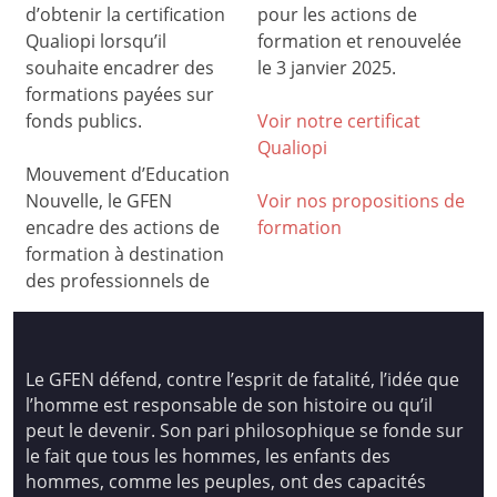
d’obtenir la certification
pour les actions de
Qualiopi lorsqu’il
formation et renouvelée
souhaite encadrer des
le 3 janvier 2025.
formations payées sur
fonds publics.
Voir notre certificat
Qualiop
i
Mouvement d’Education
Nouvelle, le GFEN
Voir nos propositions de
encadre des actions de
formation
formation à destination
des professionnels de
Le GFEN défend, contre l’esprit de fatalité, l’idée que
l’homme est responsable de son histoire ou qu’il
peut le devenir. Son pari philosophique se fonde sur
le fait que tous les hommes, les enfants des
hommes, comme les peuples, ont des capacités