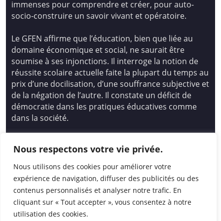
immenses pour comprendre et créer, pour auto-
socio-construire un savoir vivant et opératoire.
Le GFEN affirme que l’éducation, bien que liée au
domaine économique et social, ne saurait être
soumise à ses injonctions. Il interroge la notion de
réussite scolaire actuelle faite la plupart du temps au
prix d’une docilisation, d’une souffrance subjective et
de la négation de l’autre. Il constate un déficit de
démocratie dans les pratiques éducatives comme
dans la société.
Siège national : Groupe Français d’Education
Nous respectons votre vie privée.
Nouvelle
14 avenue Spinoza 94200 Ivry Sur Seine
Nous utilisons des cookies pour améliorer votre
01 46 72 53 17 – gfen@gfen.asso.fr
expérience de navigation, diffuser des publicités ou des
contenus personnalisés et analyser notre trafic. En
cliquant sur « Tout accepter », vous consentez à notre
utilisation des cookies.