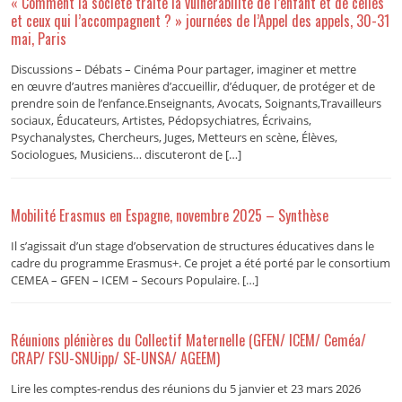
« Comment la société traite la vulnérabilité de l’enfant et de celles
et ceux qui l’accompagnent ? » journées de l’Appel des appels, 30-31
mai, Paris
Discussions – Débats – Cinéma Pour partager, imaginer et mettre
en œuvre d’autres manières d’accueillir, d’éduquer, de protéger et de
prendre soin de l’enfance.Enseignants, Avocats, Soignants,Travailleurs
sociaux, Éducateurs, Artistes, Pédopsychiatres, Écrivains,
Psychanalystes, Chercheurs, Juges, Metteurs en scène, Élèves,
Sociologues, Musiciens… discuteront de […]
Mobilité Erasmus en Espagne, novembre 2025 – Synthèse
Il s’agissait d’un stage d’observation de structures éducatives dans le
cadre du programme Erasmus+. Ce projet a été porté par le consortium
CEMEA – GFEN – ICEM – Secours Populaire. […]
Réunions plénières du Collectif Maternelle (GFEN/ ICEM/ Ceméa/
CRAP/ FSU-SNUipp/ SE-UNSA/ AGEEM)
Lire les comptes-rendus des réunions du 5 janvier et 23 mars 2026