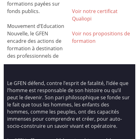
formations payées sur
fonds publics.
Voir notre certificat
Qualiop
i
Mouvement d’Education
Nouvelle, le GFEN
Voir nos propositions de
encadre des actions de
formation
formation à destination
des professionnels de
Le GFEN défend, contre l’esprit de fatalité, l’idée que
l’homme est responsable de son histoire ou qu’il
peut le devenir. Son pari philosophique se fonde sur
le fait que tous les hommes, les enfants des
hommes, comme les peuples, ont des capacités
immenses pour comprendre et créer, pour auto-
socio-construire un savoir vivant et opératoire.