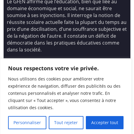
Le GFEN affirme que l’éducation, bien que liée au
domaine économique et social, ne saurait être
soumise à ses injonctions. Il interroge la notion de
réussite scolaire actuelle faite la plupart du temps au
prix d’une docilisation, d’une souffrance subjective et
de la négation de l’autre. Il constate un déficit de
démocratie dans les pratiques éducatives comme
dans la société.
Siège national : Groupe Français d’Education
Nous respectons votre vie privée.
Nouvelle
14 avenue Spinoza 94200 Ivry Sur Seine
Nous utilisons des cookies pour améliorer votre
01 46 72 53 17 – gfen@gfen.asso.fr
expérience de navigation, diffuser des publicités ou des
contenus personnalisés et analyser notre trafic. En
cliquant sur « Tout accepter », vous consentez à notre
utilisation des cookies.
Personnaliser
Tout rejeter
Accepter tout
© 2026
|
GFEN