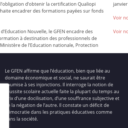
l’obligation d’obtenir la certification Qualiopi
janvier
ouhaite encadrer des formations payées sur fonds
Voir no
’Education Nouvelle, le GFEN encadre des
Voir n
ormation à destination des professionnels de
(Ministère de l’Education nationale, Protection
Le GFEN affirme que l’éducation, bien que liée au
domaine économique et social, ne saurait être
soumise à ses injonctions. Il interroge la notion de
réussite scolaire actuelle faite la plupart du temps au
prix d’une docilisation, d’une souffrance subjective et
de la négation de l’autre. Il constate un déficit de
démocratie dans les pratiques éducatives comme
dans la société.