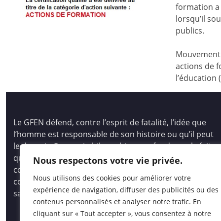
formation a 
lorsqu’il s
publics.
Mouvement d
actions de f
l’éducation 
Le GFEN défend, contre l’esprit de fatalité, l’idée que
l’homme est responsable de son histoire ou qu’il peut
le devenir. Son pari philosophique se fonde sur le fait
que tous les hommes, les enfants des hommes,
Nous respectons votre vie privée.
comme les peuples, ont des capacités immenses pour
Nous utilisons des cookies pour améliorer votre
comprendre et créer, pour auto-socio-construire un
expérience de navigation, diffuser des publicités ou des
savoir vivant et opératoire.
contenus personnalisés et analyser notre trafic. En
cliquant sur « Tout accepter », vous consentez à notre