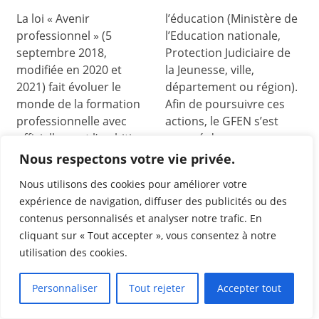
La loi « Avenir
l’éducation (Ministère de
professionnel » (5
l’Education nationale,
septembre 2018,
Protection Judiciaire de
modifiée en 2020 et
la Jeunesse, ville,
2021) fait évoluer le
département ou région).
monde de la formation
Afin de poursuivre ces
professionnelle avec
actions, le GFEN s’est
officiellement l’ambition
engagé dans ce
d’améliorer la qualité des
processus de
Nous respectons votre vie privée.
actions de formation.
certification. La
Nous utilisons des cookies pour améliorer votre
Tout organisme de
certification a été
expérience de navigation, diffuser des publicités ou des
formation a l’obligation
obtenue le 3 janvier 2022
contenus personnalisés et analyser notre trafic. En
d’obtenir la certification
pour les actions de
cliquant sur « Tout accepter », vous consentez à notre
Qualiopi lorsqu’il
formation et renouvelée
utilisation des cookies.
souhaite encadrer des
le 3 janvier 2025.
formations payées sur
Personnaliser
Tout rejeter
Accepter tout
fonds publics.
Voir notre certificat
Qualiop
i