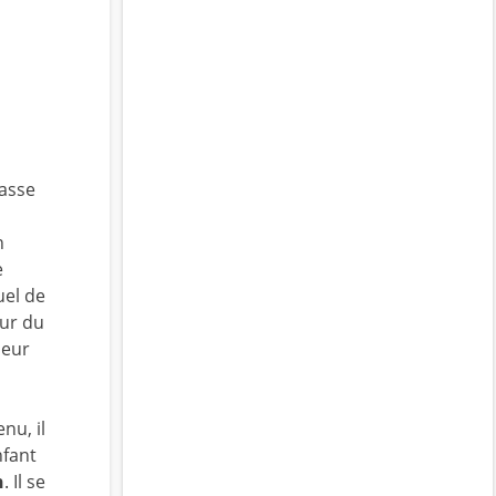
passe
n
n
e
uel de
sur du
leur
nu, il
nfant
n
. Il se