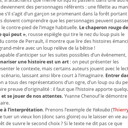
 deviennent des personnages référents : une fillette au ma
s’il s’agit d’un garçon se promenant dans la forêt portant
ants doivent comprendre que les personnages peuvent passe
e le contre-pied de l’image habituelle.
Le chaperon rouge de
 qui peut »
, rousse espiègle qui tire le nez du loup puis le
u conte de Perrault, il montre que lire des histoires émanc
rand-mère avec un loup relève de la bêtise !
 capable d’anticiper sur les suites possibles d’un évènement,
nariser une histoire est un art
: on peut présenter les
nter le contexte, mais certains auteurs jouent avec le lec
énario, laissant ainsi libre court à l’imaginaire.
Entrer da
n a tous des représentations d’un ogre, d’un loup ou du pet
aire preuve d’originalité : il faut que l’histoire apporte quelq
 et se jouer de nos attentes.
Yvanne Chenouf le démontre
aire.
ce à l’interprétation
. Prenons l’exemple de
Yakouba
(
Thierr
re tuer un vieux lion (donc sans gloire) ou le laisser en vie au
 de suivre le second choix ? Si le texte ne dit pas ce que