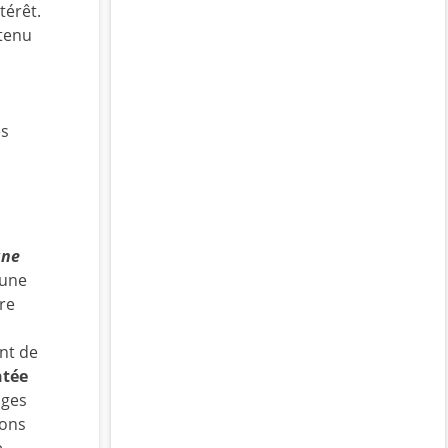
térêt.
etenu
es
une
’une
ure
int de
ntée
ages
ions
e