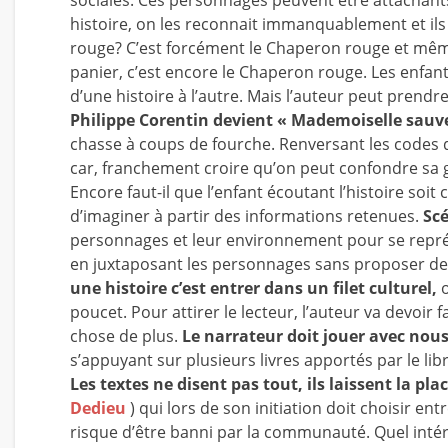
histoire, on les reconnait immanquablement et ils
rouge? C’est forcément le Chaperon rouge et même 
panier, c’est encore le Chaperon rouge. Les enf
d’une histoire à l’autre. Mais l’auteur peut prendr
Philippe Corentin devient « Mademoiselle sauve
chasse à coups de fourche. Renversant les codes d
car, franchement croire qu’on peut confondre sa g
Encore faut-il que l’enfant écoutant l’histoire soit
d’imaginer à partir des informations retenues.
Scé
personnages et leur environnement pour se représe
en juxtaposant les personnages sans proposer de sc
une histoire c’est entrer dans un filet culturel,
o
poucet. Pour attirer le lecteur, l’auteur va devoir f
chose de plus.
Le narrateur doit jouer avec nous
s’appuyant sur plusieurs livres apportés par le libr
Les textes ne disent pas tout, ils laissent la pla
Dedieu
) qui lors de son initiation doit choisir ent
risque d’être banni par la communauté. Quel intérêt