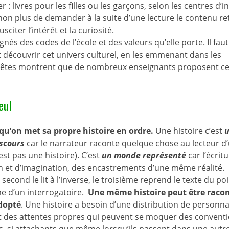
: livres pour les filles ou les garçons, selon les centres d’in
on plus de demander à la suite d’une lecture le contenu r
citer l’intérêt et la curiosité.
gnés des codes de l’école et des valeurs qu’elle porte. Il faut
 découvrir cet univers culturel, en les emmenant dans les
enquêtes montrent que de nombreux enseignants proposent c
eul
 qu’on met sa propre histoire en ordre.
Une histoire c’est
scours
car le narrateur raconte quelque chose au lecteur d
est pas une histoire). C’est
un monde représenté
car l’écrit
ion et d’imagination, des encastrements d’une même réalité.
e second le lit à l’inverse, le troisième reprend le texte du po
rme d’un interrogatoire.
Une même histoire peut être raco
adopté
. Une histoire a besoin d’une distribution de personn
 et des attentes propres qui peuvent se moquer des convent
s, si attachants que même lorsqu’ils passent dans une autr