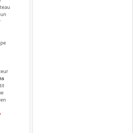
nteau
 un
r
ipe
teur
ns
it
ue
 en
y