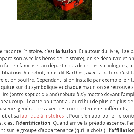
e raconte l’histoire, c’est
la fusion
. Et autour du livre, il se 
omparaison avec les héros de l’histoire), on se découvre et o
’on fait en famille et au départ nous disent les sociologues, o
a filiation
. Au début, nous dit Barthes, avec la lecture c’est l
ttre et on souffre. Cependant, si on installe par exemple le rit
 se quitte sur du symbolique et chaque matin on se retrouve 
ire (entre sept et dix ans) rebute à s’y mettre devant l’amp
ur beaucoup. Il existe pourtant aujourd’hui de plus en plus de
plusieurs générations avec des comportements différents,
iot
et sa
fabrique à histoires
). Pour s’en approprier le conte
s, c’est
l’identification
. Quand arrive la préadolescence, l’e
t sur le groupe d’appartenance (qu’il a choisi) :
l’affiliatio