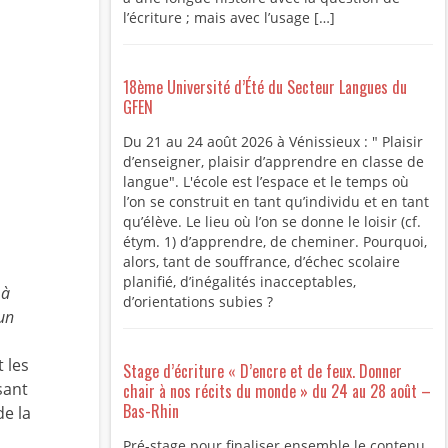
l’écriture ; mais avec l’usage […]
18ème Université d’Été du Secteur Langues du
GFEN
Du 21 au 24 août 2026 à Vénissieux : " Plaisir
d’enseigner, plaisir d’apprendre en classe de
langue". L'école est l’espace et le temps où
l’on se construit en tant qu’individu et en tant
qu’élève. Le lieu où l’on se donne le loisir (cf.
étym. 1) d’apprendre, de cheminer. Pourquoi,
alors, tant de souffrance, d’échec scolaire
planifié, d’inégalités inacceptables,
 à
d’orientations subies ?
’un
 les
Stage d’écriture « D’encre et de feux. Donner
sant
chair à nos récits du monde » du 24 au 28 août –
Bas-Rhin
de la
Pré-stage pour finaliser ensemble le contenu