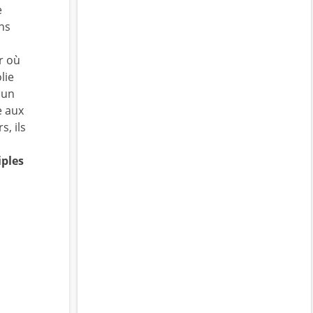
e
ins
r où
lie
 un
e aux
s, ils
iples