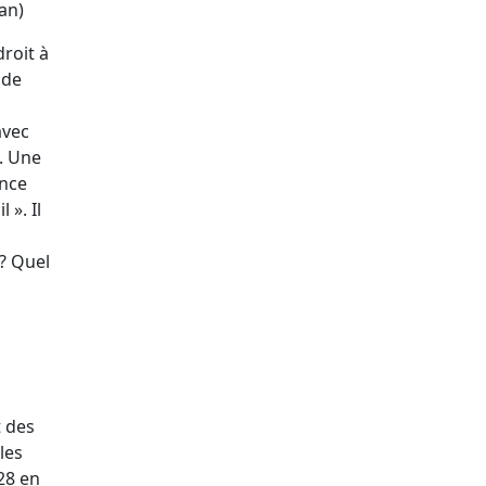
an)
roit à
 de
avec
s. Une
once
 ». Il
 ? Quel
t des
les
28 en