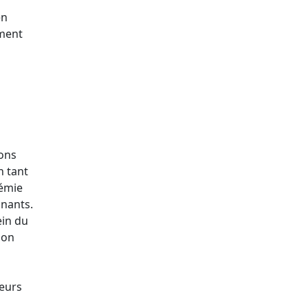
en
ement
tons
n tant
démie
gnants.
ein du
ion
teurs