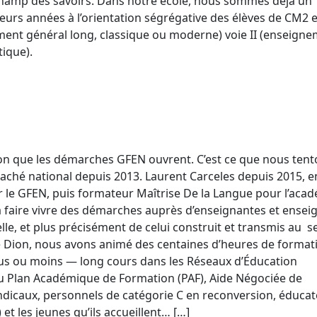
champ des savoirs. Dans notre école, nous sommes déjà un
eurs années à l’orientation ségrégative des élèves de CM2 
nement général long, classique ou moderne) voie II (enseign
tique).
ion que les démarches GFEN ouvrent. C’est ce que nous ten
taché national depuis 2013. Laurent Carceles depuis 2015, e
r le GFEN, puis formateur Maîtrise De la Langue pour l’aca
 à faire vivre des démarches auprès d’enseignantes et ensei
le, et plus précisément de celui construit et transmis au s
 Dion, nous avons animé des centaines d’heures de format
plus ou moins — long cours dans les Réseaux d’Éducation
au Plan Académique de Formation (PAF), Aide Négociée de
yndicaux, personnels de catégorie C en reconversion, éduca
) et les jeunes qu’ils accueillent… […]