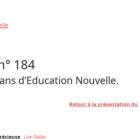
Mouvement de recherche et de formation en éducatio
capables ! Tous chercheurs ! Tous créateurs !
 n° 184
 ans d’Education Nouvelle.
Retour à la présentation du
précieuse
Lire l’édito