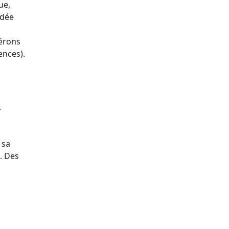
ue,
idée
pérons
ences).
.
 sa
s. Des