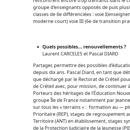
rencontrent encore trop d’enfants dans le 
groupe d’enseignants opposés de puis plusi
classes de 6e différenciées : voie I(enseig
moderne court) voie III (6e de transition pra
Quels possibles… renouvellements ?
Laurent CARCELES et Pascal DIARD
Partager, permettre des possibles d’éducat
depuis dix ans. Pascal Diard, en tant que dé
que déchargé par le Rectorat de Créteil pou
de Créteil avec, pour mission, de continuer
Porteurs des héritages de l’Éducation Nouvel
groupe Île de France notamment par Jeanne
sur tous les « terrains » : formation au — 
Prioritaire (REP), stages de regroupement 
Territoire (ANT) en établissement, stages s
de la Protection Judiciaire de la Jeunesse (PJJ