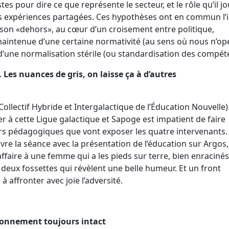
s pour dire ce que représente le secteur, et le rôle qu’il jo
nos expériences partagées. Ces hypothèses ont en commun l’
 et son «dehors», au cœur d’un croisement entre politique,
maintenue d’une certaine normativité (au sens où nous n’o
l d’une normalisation stérile (ou standardisation des compét
Les nuances de gris, on laisse ça à d’autres
llectif Hybride et Intergalactique de l’Éducation Nouvelle)
r à cette Ligue galactique et Sapoge est impatient de faire
urs pédagogiques que vont exposer les quatre intervenants.
vre la séance avec la présentation de l’éducation sur Argos,
affaire à une femme qui a les pieds sur terre, bien enraciné
deux fossettes qui révèlent une belle humeur. Et un front
 affronter avec joie l’adversité.
étonnement toujours intact