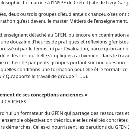
osophie, formatrice à l’INSPE de Créteil (site de Livry-Garg
, deux ou trois groupes d’étudiant.e.s chanceux/ses ont d
thon qu’est devenu le master Métiers de l’enseignement,
ard,enseignant détaché au GFEN, ou encore en coanimation 
e une douzaine d’heures de pratiques et réflexions gfeniste
pressé ni par le temps, ni par l’évaluation, parce qu’on ann
e dès lors qu’il/elle s’impliquera activement dans le travail
ne recherche par petits groupes portant sur une question
 quelles conditions une formation peut elle être formatrice
eu ? Qu’apporte le travail de groupe ? … »).
vement de ses conceptions anciennes »
nt CARCELES
ourd’hui un formateur du GFEN qui partage des ressources e
ensemble objectivation théorique et les réalités concrètes 
ieurs démarches. Celles-ci nourrissent les parutions du GFEN 