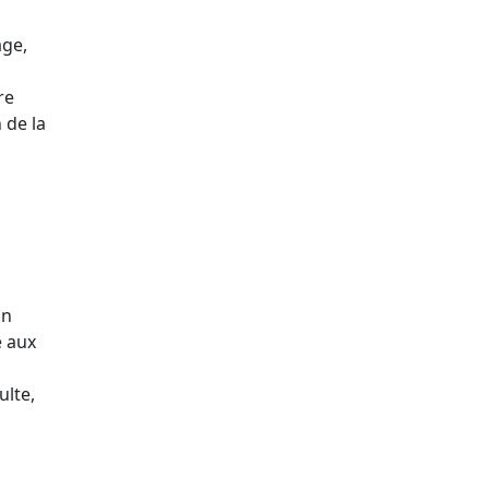
age,
re
 de la
on
e aux
ulte,