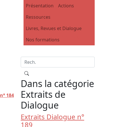
Présentation
Actions
Ressources
n
Tous
Livres, Revues et Dialogue
0 /
0,00
€
Nos formations
Dans la catégorie
Extraits de
 n° 184
Dialogue
Extraits Dialogue n°
189