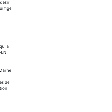
désir
i fige
qui a
GFEN
 Marne
es de
tion