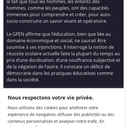
le fait que tous les hommes, les enfants des
hommes, comme les peuples, ont des capacités
immenses pour comprendre et créer, pour auto-
socio-construire un savoir vivant et opératoire.
Le GFEN affirme que l’éducation, bien que liée au
domaine économique et social, ne saurait être
soumise à ses injonctions. Il interroge la notion de
réussite scolaire actuelle faite la plupart du temps au
prix d’une docilisation, d’une souffrance subjective et
de la négation de l’autre. Il constate un déficit de
démocratie dans les pratiques éducatives comme
dans la société.
Siège national : Groupe Français d’Education
Nous respectons votre vie privée.
Nouvelle
14 avenue Spinoza 94200 Ivry Sur Seine
Nous utilisons des cookies pour améliorer votre
01 46 72 53 17 – gfen@gfen.asso.fr
expérience de navigation, diffuser des publicités ou des
contenus personnalisés et analyser notre trafic. En