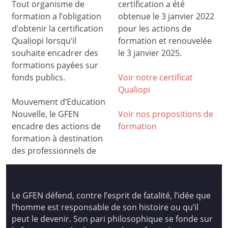
Tout organisme de
certification a été
formation a l’obligation
obtenue le 3 janvier 2022
d’obtenir la certification
pour les actions de
Qualiopi lorsqu’il
formation et renouvelée
souhaite encadrer des
le 3 janvier 2025.
formations payées sur
fonds publics.
Voir notre certificat
Qualiop
i
Mouvement d’Education
Nouvelle, le GFEN
Voir nos propositions de
encadre des actions de
formation
formation à destination
des professionnels de
Le GFEN défend, contre l’esprit de fatalité, l’idée que
l’homme est responsable de son histoire ou qu’il
peut le devenir. Son pari philosophique se fonde sur