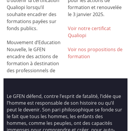
d’obtenir la certification
pour les actions de
Qualiopi lorsqu’il
formation et renouvelée
souhaite encadrer des
le 3 janvier 2025.
formations payées sur
fonds publics.
Voir notre certificat
Qualiop
i
Mouvement d’Education
Nouvelle, le GFEN
Voir nos propositions de
encadre des actions de
formation
formation à destination
des professionnels de
Le GFEN défend, contre l’esprit de fatalité, l’idée que
l’homme est responsable de son histoire ou qu’il
peut le devenir. Son pari philosophique se fonde sur
le fait que tous les hommes, les enfants des
hommes, comme les peuples, ont des capacités
immenses pour comprendre et créer, pour auto-