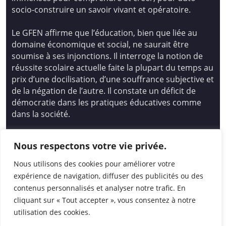
socio-construire un savoir vivant et opératoire.
Le GFEN affirme que l’éducation, bien que liée au
domaine économique et social, ne saurait être
soumise à ses injonctions. Il interroge la notion de
réussite scolaire actuelle faite la plupart du temps au
prix d’une docilisation, d’une souffrance subjective et
de la négation de l’autre. Il constate un déficit de
démocratie dans les pratiques éducatives comme
dans la société.
Siège national : Groupe Français d’Education
Nous respectons votre vie privée.
Nouvelle
14 avenue Spinoza 94200 Ivry Sur Seine
Nous utilisons des cookies pour améliorer votre
01 46 72 53 17 – gfen@gfen.asso.fr
expérience de navigation, diffuser des publicités ou des
contenus personnalisés et analyser notre trafic. En
cliquant sur « Tout accepter », vous consentez à notre
utilisation des cookies.