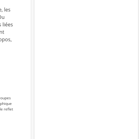
, les
Du
 liées
nt
opos,
groupes
raphique
e reflet