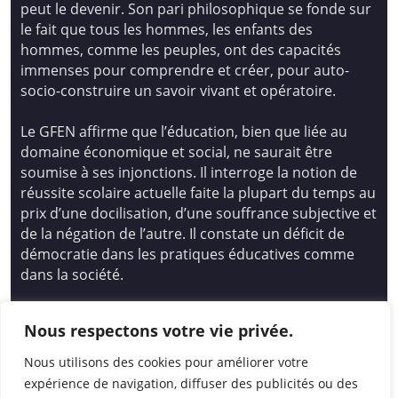
peut le devenir. Son pari philosophique se fonde sur
le fait que tous les hommes, les enfants des
hommes, comme les peuples, ont des capacités
immenses pour comprendre et créer, pour auto-
socio-construire un savoir vivant et opératoire.
Le GFEN affirme que l’éducation, bien que liée au
domaine économique et social, ne saurait être
soumise à ses injonctions. Il interroge la notion de
réussite scolaire actuelle faite la plupart du temps au
prix d’une docilisation, d’une souffrance subjective et
de la négation de l’autre. Il constate un déficit de
démocratie dans les pratiques éducatives comme
dans la société.
Siège national : Groupe Français d’Education
Nous respectons votre vie privée.
Nouvelle
14 avenue Spinoza 94200 Ivry Sur Seine
Nous utilisons des cookies pour améliorer votre
01 46 72 53 17 – gfen@gfen.asso.fr
expérience de navigation, diffuser des publicités ou des