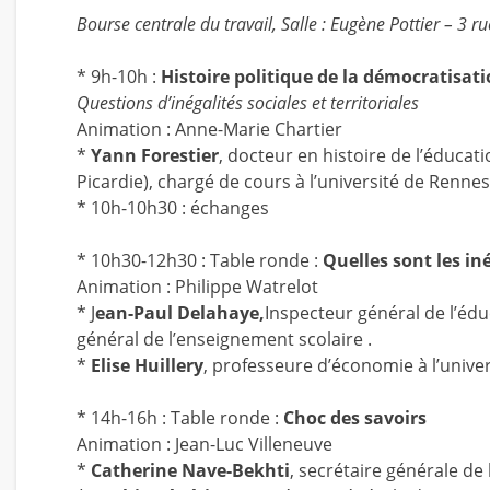
Bourse centrale du travail, Salle : Eugène Pottier – 3 
* 9h-10h :
Histoire politique de la démocratisati
Questions d’inégalités sociales et territoriales
Animation : Anne-Marie Chartier
*
Yann Forestier
, docteur en histoire de l’éducat
Picardie), chargé de cours à l’université de Rennes 
* 10h-10h30 : échanges
* 10h30-12h30 : Table ronde :
Quelles sont les iné
Animation : Philippe Watrelot
* J
ean-Paul Delahaye,
Inspecteur général de l’édu
général de l’enseignement scolaire .
*
Elise Huillery
, professeure d’économie à l’univer
* 14h-16h : Table ronde :
Choc des savoirs
Animation : Jean-Luc Villeneuve
*
Catherine Nave-Bekhti
, secrétaire générale d