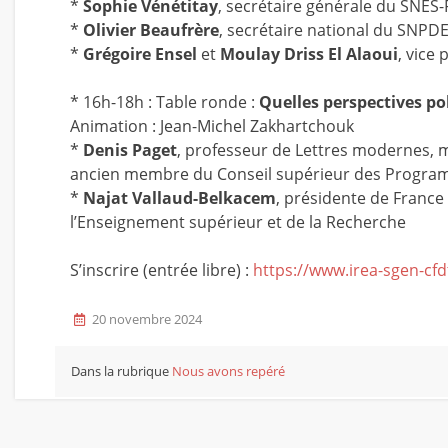
*
Sophie Vénétitay
, secrétaire générale du SNES
*
Olivier Beaufrère
, secrétaire national du SNP
*
Grégoire Ensel
et
Moulay Driss El Alaoui
, vice
* 16h-18h : Table ronde :
Quelles perspectives pol
Animation : Jean-Michel Zakhartchouk
*
Denis Paget
, professeur de Lettres modernes, m
ancien membre du Conseil supérieur des Progr
*
Najat Vallaud-Belkacem
, présidente de France 
l’Enseignement supérieur et de la Recherche
S’inscrire (entrée libre) :
https://www.irea-sgen-cfdt
20 novembre 2024
Dans la rubrique
Nous avons repéré