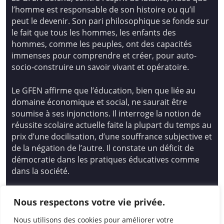
l’homme est responsable de son histoire ou qu’il
peut le devenir. Son pari philosophique se fonde sur
le fait que tous les hommes, les enfants des
hommes, comme les peuples, ont des capacités
immenses pour comprendre et créer, pour auto-
socio-construire un savoir vivant et opératoire.
Le GFEN affirme que l’éducation, bien que liée au
domaine économique et social, ne saurait être
soumise à ses injonctions. Il interroge la notion de
réussite scolaire actuelle faite la plupart du temps au
prix d’une docilisation, d’une souffrance subjective et
de la négation de l’autre. Il constate un déficit de
démocratie dans les pratiques éducatives comme
dans la société.
Siège national : Groupe Français d’Education
Nous respectons votre vie privée.
Nouvelle
14 avenue Spinoza 94200 Ivry Sur Seine
Nous utilisons des cookies pour améliorer votre