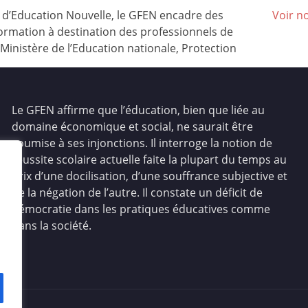
’Education Nouvelle, le GFEN encadre des
Voir n
ormation à destination des professionnels de
(Ministère de l’Education nationale, Protection
Le GFEN affirme que l’éducation, bien que liée au
domaine économique et social, ne saurait être
soumise à ses injonctions. Il interroge la notion de
réussite scolaire actuelle faite la plupart du temps au
prix d’une docilisation, d’une souffrance subjective et
de la négation de l’autre. Il constate un déficit de
démocratie dans les pratiques éducatives comme
dans la société.