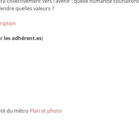
era collectivement vers l’avenir : quelle humanité souhaitons
fendre quelles valeurs ?
ription
r les adhérent.es
)
côté du métro
Plan et photo