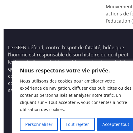
Mouvement d
actions de f
l’éducation 
Le GFEN défend, contre l’esprit de fatalité, l’idée que
l’homme est responsable de son histoire ou qu’il peut
le devenir. Son pari philosophique se fonde sur le fait
que tous les hommes, les enfants des hommes,
Nous respectons votre vie privée.
comme les peuples, ont des capacités immenses pour
Nous utilisons des cookies pour améliorer votre
comprendre et créer, pour auto-socio-construire un
expérience de navigation, diffuser des publicités ou des
savoir vivant et opératoire.
contenus personnalisés et analyser notre trafic. En
cliquant sur « Tout accepter », vous consentez à notre
utilisation des cookies.
Personnaliser
Tout rejeter
Accepter tout