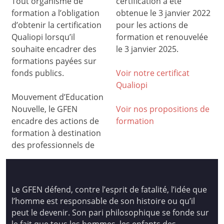
Tout organisme de
certification a été
formation a l’obligation
obtenue le 3 janvier 2022
d’obtenir la certification
pour les actions de
Qualiopi lorsqu’il
formation et renouvelée
souhaite encadrer des
le 3 janvier 2025.
formations payées sur
fonds publics.
Voir notre certificat
Qualiop
i
Mouvement d’Education
Nouvelle, le GFEN
Voir nos propositions de
encadre des actions de
formation
formation à destination
des professionnels de
Le GFEN défend, contre l’esprit de fatalité, l’idée que
l’homme est responsable de son histoire ou qu’il
peut le devenir. Son pari philosophique se fonde sur
le fait que tous les hommes, les enfants des