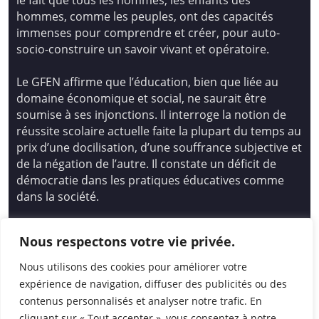
hommes, comme les peuples, ont des capacités
immenses pour comprendre et créer, pour auto-
socio-construire un savoir vivant et opératoire.
Le GFEN affirme que l’éducation, bien que liée au
domaine économique et social, ne saurait être
soumise à ses injonctions. Il interroge la notion de
réussite scolaire actuelle faite la plupart du temps au
prix d’une docilisation, d’une souffrance subjective et
de la négation de l’autre. Il constate un déficit de
démocratie dans les pratiques éducatives comme
dans la société.
Siège national : Groupe Français d’Education
Nous respectons votre vie privée.
Nouvelle
14 avenue Spinoza 94200 Ivry Sur Seine
Nous utilisons des cookies pour améliorer votre
01 46 72 53 17 – gfen@gfen.asso.fr
expérience de navigation, diffuser des publicités ou des
contenus personnalisés et analyser notre trafic. En
cliquant sur « Tout accepter », vous consentez à notre