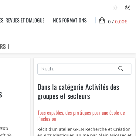
ES, REVUES ET DIALOGUE
NOS FORMATIONS
0 /
0,00
€
RS !
Dans la catégorie Activités des
s
groupes et secteurs
Tous capables, des pratiques pour une école de
l’inclusion
veau
Récit d'un atelier GFEN Recherche et Création
git de
en Arts Plastiques, animé par Alain Miossec et