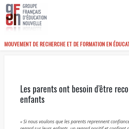
Skip
to
content
MOUVEMENT DE RECHERCHE ET DE FORMATION EN ÉDUCA
Les parents ont besoin d’être re
enfants
« Si nous voulons que les parents reprennent confianc
regard sur leurs enfants, un regard positif et confiant