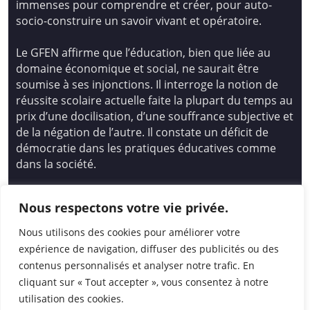
immenses pour comprendre et créer, pour auto-
socio-construire un savoir vivant et opératoire.
Le GFEN affirme que l’éducation, bien que liée au
domaine économique et social, ne saurait être
soumise à ses injonctions. Il interroge la notion de
réussite scolaire actuelle faite la plupart du temps au
prix d’une docilisation, d’une souffrance subjective et
de la négation de l’autre. Il constate un déficit de
démocratie dans les pratiques éducatives comme
dans la société.
Siège national : Groupe Français d’Education
Nous respectons votre vie privée.
Nouvelle
14 avenue Spinoza 94200 Ivry Sur Seine
Nous utilisons des cookies pour améliorer votre
01 46 72 53 17 – gfen@gfen.asso.fr
expérience de navigation, diffuser des publicités ou des
contenus personnalisés et analyser notre trafic. En
cliquant sur « Tout accepter », vous consentez à notre
utilisation des cookies.