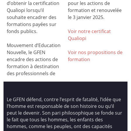
d’obtenir la certification
pour les actions de
Qualiopi lorsqu’il
formation et renouvelée
souhaite encadrer des
le 3 janvier 2025.
formations payées sur
fonds publics.
Voir notre certificat
Qualiop
i
Mouvement d’Education
Nouvelle, le GFEN
Voir nos propositions de
encadre des actions de
formation
formation à destination
des professionnels de
Le GFEN défend, contre l’esprit de fatalité, l’idée que
l’homme est responsable de son histoire ou qu’il
peut le devenir. Son pari philosophique se fonde sur
le fait que tous les hommes, les enfants des
hommes, comme les peuples, ont des capacités