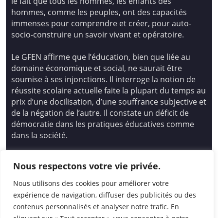
le fait que tous les hommes, les enfants des
hommes, comme les peuples, ont des capacités
immenses pour comprendre et créer, pour auto-
socio-construire un savoir vivant et opératoire.
Le GFEN affirme que l’éducation, bien que liée au
domaine économique et social, ne saurait être
soumise à ses injonctions. Il interroge la notion de
réussite scolaire actuelle faite la plupart du temps au
prix d’une docilisation, d’une souffrance subjective et
de la négation de l’autre. Il constate un déficit de
démocratie dans les pratiques éducatives comme
dans la société.
Siège national : Groupe Français d’Education
Nous respectons votre vie privée.
Nouvelle
14 avenue Spinoza 94200 Ivry Sur Seine
Nous utilisons des cookies pour améliorer votre
01 46 72 53 17 – gfen@gfen.asso.fr
expérience de navigation, diffuser des publicités ou des
contenus personnalisés et analyser notre trafic. En