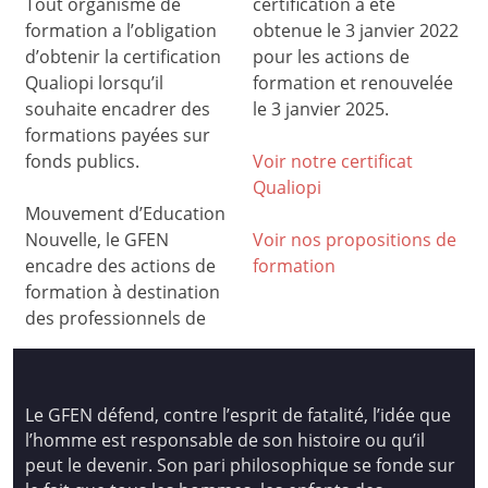
Tout organisme de
certification a été
formation a l’obligation
obtenue le 3 janvier 2022
d’obtenir la certification
pour les actions de
Qualiopi lorsqu’il
formation et renouvelée
souhaite encadrer des
le 3 janvier 2025.
formations payées sur
fonds publics.
Voir notre certificat
Qualiop
i
Mouvement d’Education
Nouvelle, le GFEN
Voir nos propositions de
encadre des actions de
formation
formation à destination
des professionnels de
Le GFEN défend, contre l’esprit de fatalité, l’idée que
l’homme est responsable de son histoire ou qu’il
peut le devenir. Son pari philosophique se fonde sur