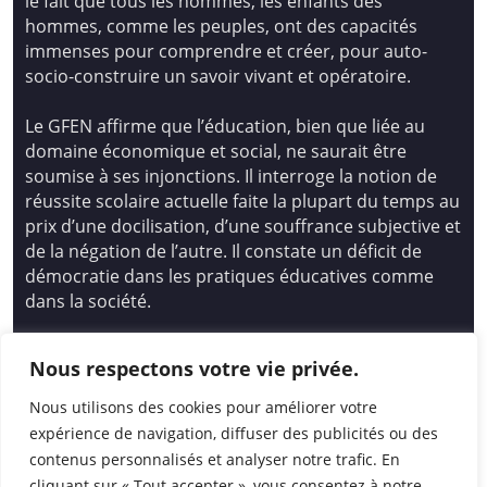
le fait que tous les hommes, les enfants des
hommes, comme les peuples, ont des capacités
immenses pour comprendre et créer, pour auto-
socio-construire un savoir vivant et opératoire.
Le GFEN affirme que l’éducation, bien que liée au
domaine économique et social, ne saurait être
soumise à ses injonctions. Il interroge la notion de
réussite scolaire actuelle faite la plupart du temps au
prix d’une docilisation, d’une souffrance subjective et
de la négation de l’autre. Il constate un déficit de
démocratie dans les pratiques éducatives comme
dans la société.
Siège national : Groupe Français d’Education
Nous respectons votre vie privée.
Nouvelle
14 avenue Spinoza 94200 Ivry Sur Seine
Nous utilisons des cookies pour améliorer votre
01 46 72 53 17 – gfen@gfen.asso.fr
expérience de navigation, diffuser des publicités ou des
contenus personnalisés et analyser notre trafic. En
cliquant sur « Tout accepter », vous consentez à notre