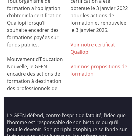
Tout organisme de
certification a été
formation a l’obligation
obtenue le 3 janvier 2022
d’obtenir la certification
pour les actions de
Qualiopi lorsqu’il
formation et renouvelée
souhaite encadrer des
le 3 janvier 2025.
formations payées sur
fonds publics.
Voir notre certificat
Qualiop
i
Mouvement d’Education
Nouvelle, le GFEN
Voir nos propositions de
encadre des actions de
formation
formation à destination
des professionnels de
Le GFEN défend, contre l’esprit de fatalité, l’idée que
l’homme est responsable de son histoire ou qu’il
peut le devenir. Son pari philosophique se fonde sur