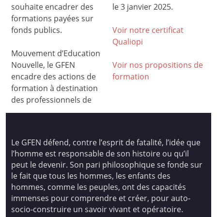
souhaite encadrer des
le 3 janvier 2025.
formations payées sur
fonds publics.
Voir notre certificat
Qualiop
i
Mouvement d’Education
Nouvelle, le GFEN
Voir nos propositions de
encadre des actions de
formation
formation à destination
des professionnels de
Le GFEN défend, contre l’esprit de fatalité, l’idée que
l’homme est responsable de son histoire ou qu’il
peut le devenir. Son pari philosophique se fonde sur
le fait que tous les hommes, les enfants des
hommes, comme les peuples, ont des capacités
immenses pour comprendre et créer, pour auto-
socio-construire un savoir vivant et opératoire.