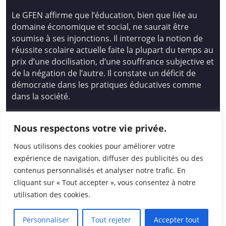
Le GFEN affirme que l’éducation, bien que liée au
domaine économique et social, ne saurait être
soumise à ses injonctions. Il interroge la notion de
réussite scolaire actuelle faite la plupart du temps au
prix d’une docilisation, d’une souffrance subjective et
de la négation de l’autre. Il constate un déficit de
démocratie dans les pratiques éducatives comme
dans la société.
Siège national : Groupe Français d’Education
Nous respectons votre vie privée.
Nouvelle
14 avenue Spinoza 94200 Ivry Sur Seine
Nous utilisons des cookies pour améliorer votre
01 46 72 53 17 – gfen@gfen.asso.fr
expérience de navigation, diffuser des publicités ou des
contenus personnalisés et analyser notre trafic. En
cliquant sur « Tout accepter », vous consentez à notre
utilisation des cookies.
Personnaliser
Tout rejeter
Accepter tout
© 2026
|
GFEN